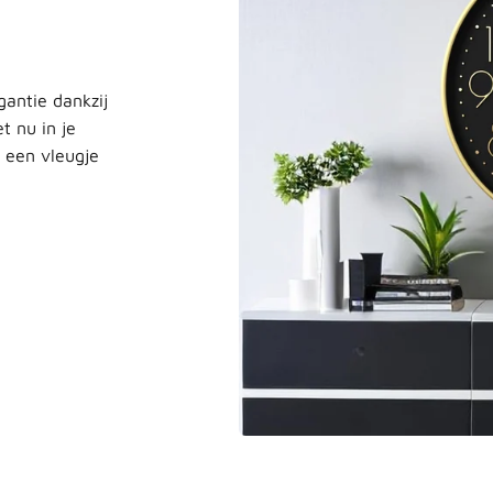
antie dankzij
t nu in je
 een vleugje