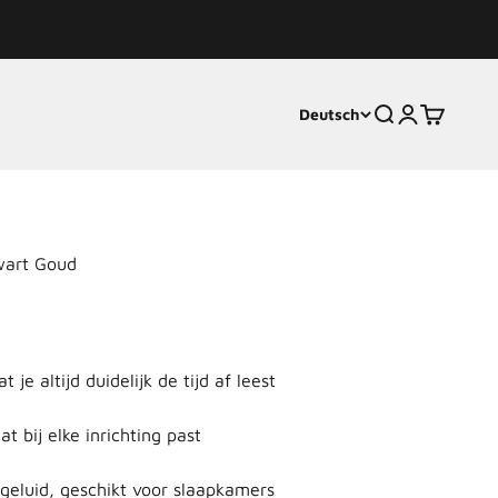
Deutsch
Suche
Anmelden
Warenkor
art Goud
t je altijd duidelijk de tijd af leest
t bij elke inrichting past
kgeluid, geschikt voor slaapkamers