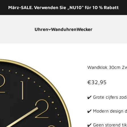
März-SALE. Verwenden Sie „NU10“ für 10 % Rabatt
Uhren
Wanduhren
Wecker
Wandklok 30cm Zw
Angebot
€32,95
✔️ Grote cijfers zoda
✔️ Modern design da
✔️ Geen storend ti